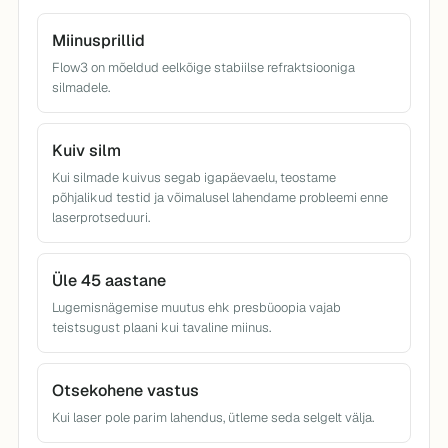
Miinusprillid
Flow3 on mõeldud eelkõige stabiilse refraktsiooniga
silmadele.
Kuiv silm
Kui silmade kuivus segab igapäevaelu, teostame
põhjalikud testid ja võimalusel lahendame probleemi enne
laserprotseduuri.
Üle 45 aastane
Lugemisnägemise muutus ehk presbüoopia vajab
teistsugust plaani kui tavaline miinus.
Otsekohene vastus
Kui laser pole parim lahendus, ütleme seda selgelt välja.