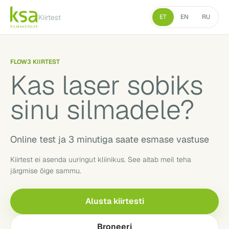
Kiirtest
ET
EN
RU
FLOW3 KIIRTEST
Kas laser sobiks
sinu silmadele?
Online test ja 3 minutiga saate esmase vastuse
Kiirtest ei asenda uuringut kliinikus. See aitab meil teha
järgmise õige sammu.
Alusta kiirtesti
Broneeri