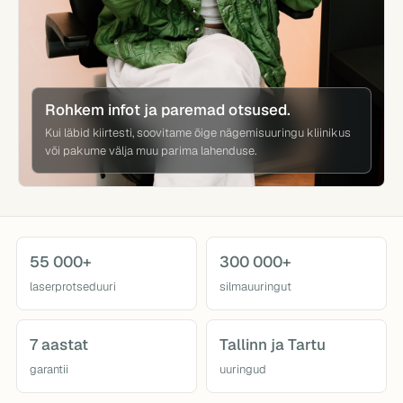
Rohkem infot ja paremad otsused.
Kui läbid kiirtesti, soovitame õige nägemisuuringu kliinikus
või pakume välja muu parima lahenduse.
55 000+
300 000+
laserprotseduuri
silmauuringut
7 aastat
Tallinn ja Tartu
garantii
uuringud